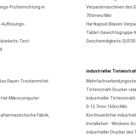
ngs-Prüfeinrichtung in
Verpackmaschinen des 
70times/Min
-Auflösungs-
Hartkapsel-Blasen-Verp
Tablet-Gewichtsgruppe-M
bbarkeits-Test-
Geschwindigkeits-SUS30
ll
industrieller Tintenstra
ßes Raum-Trockenmittel
Mehrfachverbindungsstelle
Tintenstrahl-Drucker-rel
ttel-Mikrocomputer-
Industrieller Tintenstrah
0-12.7mm 160m/Min
-pharmazeutische Fabrik,
Kontinuierlicher industrie
Installation - Windows-Sc
industrieller Drucker de