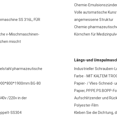
Chemie-Emulsionszünder
Volle automatische Kuns
hmaschine SS 316L, FÜR
angemessene Struktur
Chemie-pharmazeutische 
che v-Mischmaschinen-
Körnchen für Medizinpulve
nchen mischt
Längs-und Umspulmasc
delstahl pharmazeutische
Industrieller Schrauben-L
Farbe - MIT KALTEM TR
r 900*800*1900mm BG-80
Papier- / Vlies-Schneid-
Papier, PP.PE.PS.BOPP-Fo
40v /220v in der
Aufschlitzender und Rü
Polyester-Film
oppelt-SS304
Kleben Sie die Dichtung,