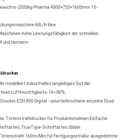
Gewichts-2000kg Pharma 4300×720×1600mm 10-
ackungsmaschine 60L/H 6kw
aschinen-hohe Leistungsfähigkeit der schnellen
4 und lärmarm
hldrucker
 modelliert industrielles langlebiges Gut der
ativen Luftfeuchtigkeits-10~80%
l-Drucker ECH 800 Digital - ununterbrochene einzelne Düse
ller Tintenstrahldrucker für Produktionslinien Einfache
hriftarten, TrueType-Schriftarten, Bilder
s Tintenstrahl-160m/Min für Fertigungsstraße-ausgedehnte