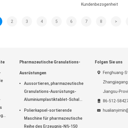
Kundenbezogenheit
2
3
4
5
6
7
8
>
äte
Pharmazeutische Granulations-
Folgen Sie uns
-
Fenghuang-St
Ausrüstungen
de
Zhangjiagang
Aussortieren, pharmazeutische
Granulations-Ausrüstungs-
Jiangsu-Provi
-
Aluminiumplastiktablet-Schale
86-512-5842
s
zurückweisend
Polierkapsel-sortierende
hualianyimin
ng
Maschine für pharmazeutische
Reihe des Erzeugnis-Nfj-150