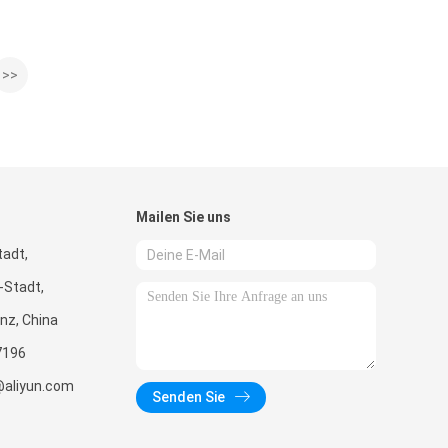
>>
Mailen Sie uns
adt,
-Stadt,
nz, China
7196
@aliyun.com
Senden Sie