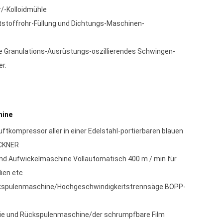
/-Kolloidmühle
tstoffrohr-Füllung und Dichtungs-Maschinen-
Granulations-Ausrüstungs-oszillierendes Schwingen-
r.
hine
uftkompressor aller in einer Edelstahl-portierbaren blauen
OCKNER
 und Aufwickelmaschine Vollautomatisch 400 m / min für
lien etc
ckspulenmaschine/Hochgeschwindigkeitstrennsäge BOPP-
 die und Rückspulenmaschine/der schrumpfbare Film