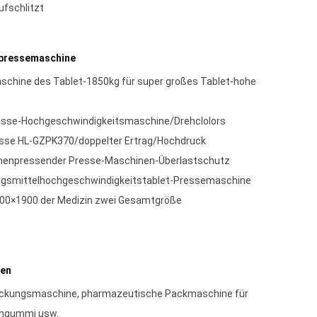
ufschlitzt
npressemaschine
chine des Tablet-1850kg für super großes Tablet-hohe
esse-Hochgeschwindigkeitsmaschine/Drehclolors
esse HL-GZPK370/doppelter Ertrag/Hochdruck
menpressender Presse-Maschinen-Überlastschutz
gsmittelhochgeschwindigkeitstablet-Pressemaschine
500×1900 der Medizin zwei Gesamtgröße
nen
ackungsmaschine, pharmazeutische Packmaschine für
engummi usw.