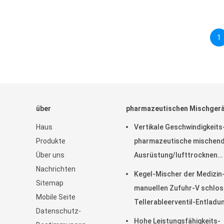
1
über
pharmazeutischen Mischger
Haus
Vertikale Geschwindigkeits
Produkte
pharmazeutische mischen
Über uns
Ausrüstung/lufttrocknen
Nachrichten
Ausrüstung FD-GHJ
Kegel-Mischer der Medizin
Sitemap
manuellen Zufuhr-V schlos
Mobile Seite
Tellerableerventil-Entladu
Datenschutz-
220V 380V 440V
Hohe Leistungsfähigkeits-