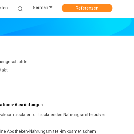
German
hten
Referenzen
mengeschichte
takt
lations-Ausrüstungen
akuumtrockner für trocknendes Nahrungsmittelpulver
hine Apotheken-Nahrungsmittel-im kosmetischem