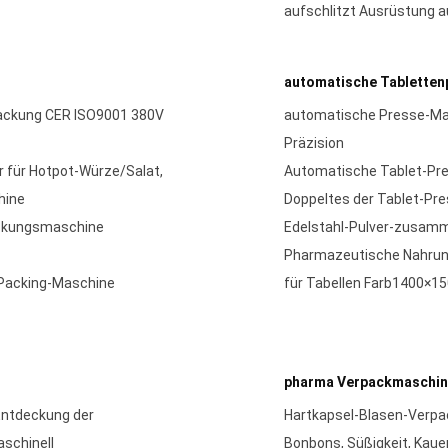
aufschlitzt Ausrüstung a
automatische Tablette
ackung CER ISO9001 380V
automatische Presse-Mas
Präzision
 für Hotpot-Würze/Salat,
Automatische Tablet-Pr
hine
Doppeltes der Tablet-Pr
ackungsmaschine
Edelstahl-Pulver-zusam
Pharmazeutische Nahrun
 Packing-Maschine
für Tabellen Farb1400×1
pharma Verpackmaschi
Entdeckung der
Hartkapsel-Blasen-Verp
aschinell
Bonbons, Süßigkeit, Kau