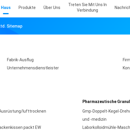
Treten Sie Mit Uns In
Haus
Produkte
Über Uns
Nachric
Verbindung
Ltd. Sitemap
Fabrik-Ausflug
Fir
Unternehmensdienstleister
Kon
Pharmazeutische Granu
Ausrüstung/lufttrocknen
Gmp-Doppelt-Kegel-Drehv
und -medizin
packenkissen packt EW
Laborkolloidmühle-Masc