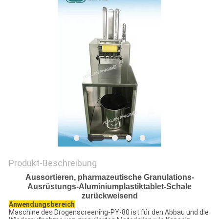
SITEMAP
PRIVACY
POLICY
Produkt-Beschreibung
Aussortieren, pharmazeutische Granulations-
Ausrüstungs-Aluminiumplastiktablet-Schale
zurückweisend
Anwendungsbereich
Maschine des Drogenscreening-PY-80 ist für den Abbau und die