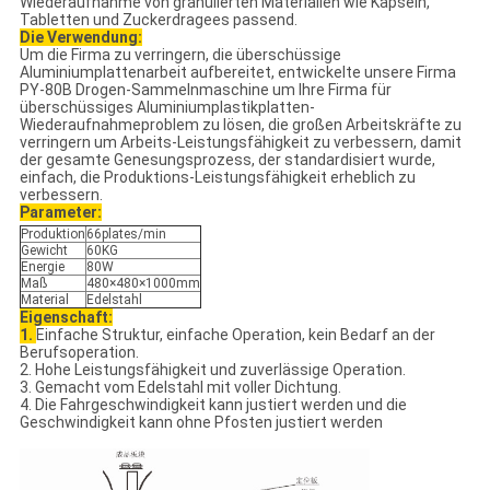
Wiederaufnahme von granulierten Materialien wie Kapseln,
Tabletten und Zuckerdragees passend.
Die Verwendung:
Um die Firma zu verringern, die überschüssige
Aluminiumplattenarbeit aufbereitet, entwickelte unsere Firma
PY-80B Drogen-Sammelnmaschine um Ihre Firma für
überschüssiges Aluminiumplastikplatten-
Wiederaufnahmeproblem zu lösen, die großen Arbeitskräfte zu
verringern um Arbeits-Leistungsfähigkeit zu verbessern, damit
der gesamte Genesungsprozess, der standardisiert wurde,
einfach, die Produktions-Leistungsfähigkeit erheblich zu
verbessern.
Parameter:
Produktion
66plates/min
Gewicht
60KG
Energie
80W
Maß
480×480×1000mm
Material
Edelstahl
Eigenschaft:
1.
Einfache Struktur, einfache Operation, kein Bedarf an der
Berufsoperation.
2. Hohe Leistungsfähigkeit und zuverlässige Operation.
3. Gemacht vom Edelstahl mit voller Dichtung.
4. Die Fahrgeschwindigkeit kann justiert werden und die
Geschwindigkeit kann ohne Pfosten justiert werden