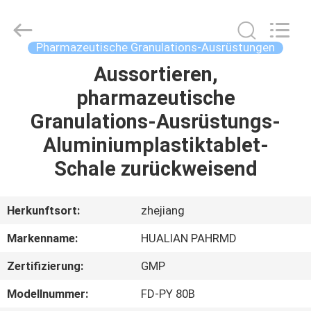
Hualian
Yiming
Machinery
Co.,Ltd..
All
Pharmazeutische Granulations-Ausrüstungen
Rights
Reserved.
Aussortieren,
HAUS
pharmazeutische
PRODUKTE
Granulations-Ausrüstungs-
Aluminiumplastiktablet-
ÜBER
Schale zurückweisend
UNS
Herkunftsort:
zhejiang
FABRIK-
Markenname:
HUALIAN PAHRMD
AUSFLUG
Zertifizierung:
GMP
QUALITÄTSKONTROLLE
Modellnummer:
FD-PY 80B