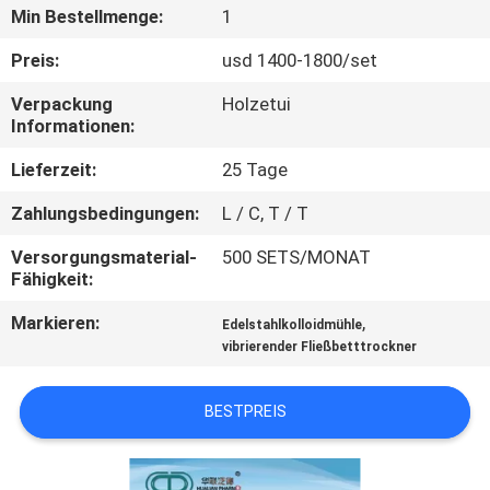
Min Bestellmenge:
1
TRETEN
Preis:
usd 1400-1800/set
SIE
Verpackung
Holzetui
MIT
Informationen:
UNS
Lieferzeit:
25 Tage
IN
Zahlungsbedingungen:
L / C, T / T
VERBINDUNG
Versorgungsmaterial-
500 SETS/MONAT
Fähigkeit:
NACHRICHTEN
Markieren:
,
Edelstahlkolloidmühle
vibrierender Fließbetttrockner
FORDERN
SIE
BESTPREIS
EIN
ZITAT