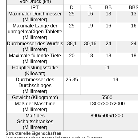
Vor-Druck (kn)
IPT
D
B
BB
BB
Maximaler Durchmesser
25
16
13
13
(Millimeter)
Maximale Länge der
25
19
16
16
unregelmäßigen Tablette
(Millimeter)
Durchmesser des Würfels
38,1
30,16
24
24
(Millimeter)
Maximale füllende Tiefe
20
18
18
18
(Millimeter)
Hauptleistungsstärke
11
(Kilowatt)
Durchmesser des
25,35
19
Durchschlages
(Millimeter)
Gewicht (Kilogramm)
5500
Maß der Maschine
1300x300x2000
(Millimeter)
Maß des
890x500x1200
Schaltschrankes
(Millimeter)
Strukturelle Eigenschaften