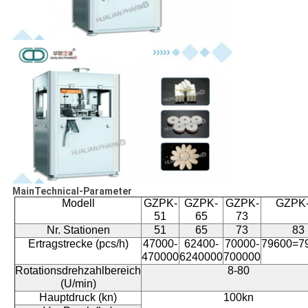
MainTechnical-Parameter
Modell
GZPK-
GZPK-
GZPK-
GZPK
51
65
73
Nr. Stationen
51
65
73
83
Ertragstrecke (pcs/h)
47000-
62400-
70000-
79600=7
470000
6240000
700000
Rotationsdrehzahlbereich
8-80
(U/min)
Hauptdruck (kn)
100kn