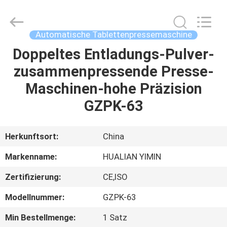
Hualian
Yiming
Machinery
Co.,Ltd..
All
Automatische Tablettenpressemaschine
Rights
Reserved.
Doppeltes Entladungs-Pulver-
HAUS
zusammenpressende Presse-
PRODUKTE
Maschinen-hohe Präzision
GZPK-63
ÜBER
UNS
Herkunftsort:
China
Markenname:
HUALIAN YIMIN
FABRIK-
Zertifizierung:
CE,ISO
AUSFLUG
Modellnummer:
GZPK-63
QUALITÄTSKONTROLLE
Min Bestellmenge:
1 Satz