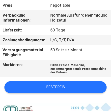
Preis:
negotiable
TRETEN
Verpackung
Normale Ausfuhrgenehmigung
SIE
Informationen:
Holzetui
MIT
Lieferzeit:
60 Tage
UNS
Zahlungsbedingungen:
L/C, T/T, D/A
IN
Versorgungsmaterial-
50 Sätze / Monat
VERBINDUNG
Fähigkeit:
Markieren:
,
Pillen-Presse-Maschine
NACHRICHTEN
zusammenpressende Pressemaschine
des Pulvers
FORDERN
BESTPREIS
SIE
EIN
ZITAT