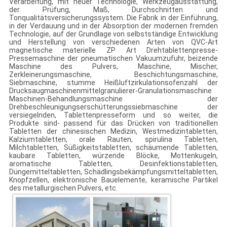
Verarbeitung, mit neuer Technologie, Werkzeugausstattung,
der Prüfung, Maß, Durchschnitten und
Tonqualitätsversicherungssystem. Die Fabrik in der Einführung,
in der Verdauung und in der Absorption der modernen fremden
Technologie, auf der Grundlage von selbstständige Entwicklung
und Herstellung von verschiedenen Arten von QVC-Art
magnetische materielle ZP Art Drehtablettenpresse-
Pressemaschine der pneumatischen Vakuumzufuhr, beizende
Maschine des Pulvers, Maschine, Mischer,
Zerkleinerungsmaschine, Beschichtungsmaschine,
Siebmaschine, stumme Heißluftzirkulationsofenzahl der
Drucksaugmaschinenmittelgranulierer-Granulationsmaschine
Maschinen-Behandlungsmaschine der
Drehbeschleunigungserschütterungssiebmaschine der
versiegelnden, Tablettenpresseform und so weiter, die
Produkte sind- passend für das Drücken von traditionellen
Tabletten der chinesischen Medizin, Westmedizintabletten,
Kalziumtabletten, orale Rauten, spirulina Tabletten,
Milchtabletten, Süßigkeitstabletten, schäumende Tabletten,
kaubare Tabletten, würzende Blöcke, Mottenkugeln,
aromatische Tabletten, Desinfektionstabletten,
Düngemitteltabletten, Schädlingsbekämpfungsmitteltabletten,
Knopfzellen, elektronische Bauelemente, keramische Partikel
des metallurgischen Pulvers, etc.