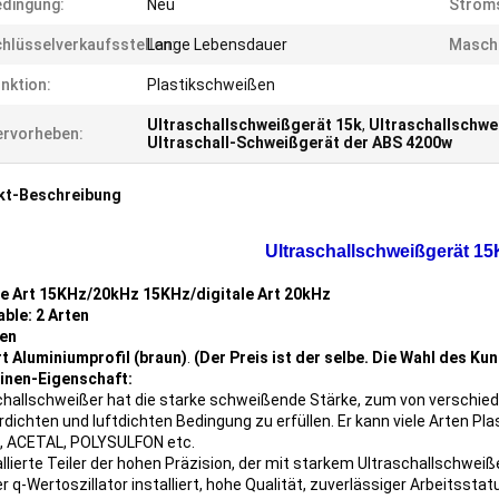
dingung:
Neu
Strom
hlüsselverkaufsstellen:
Lange Lebensdauer
Maschi
nktion:
Plastikschweißen
Ultraschallschweißgerät 15k
,
Ultraschallschwe
rvorheben:
Ultraschall-Schweißgerät der ABS 4200w
kt-Beschreibung
Ultraschallschweißgerät 1
le Art 15KHz/20kHz 15KHz/digitale Art 20kHz
ble: 2 Arten
sen
rt Aluminiumprofil (braun)
.
(Der Preis ist der selbe. Die Wahl des Ku
inen-Eigenschaft:
challschweißer hat die starke schweißende Stärke, zum von verschied
dichten und luftdichten Bedingung zu erfüllen. Er kann viele Arten Pla
 ACETAL, POLYSULFON etc.
tallierte Teiler der hohen Präzision, der mit starkem Ultraschallschwe
er q-Wertoszillator installiert, hohe Qualität, zuverlässiger Arbeitss