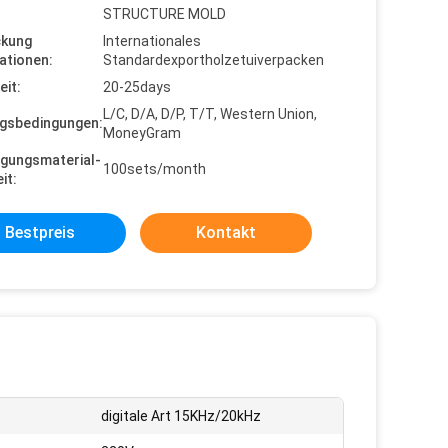
STRUCTURE MOLD
ckung
Internationales
ationen:
Standardexportholzetuiverpacken
eit:
20-25days
L/C, D/A, D/P, T/T, Western Union,
gsbedingungen:
MoneyGram
gungsmaterial-
100sets/month
it:
Bestpreis
Kontakt
digitale Art 15KHz/20kHz