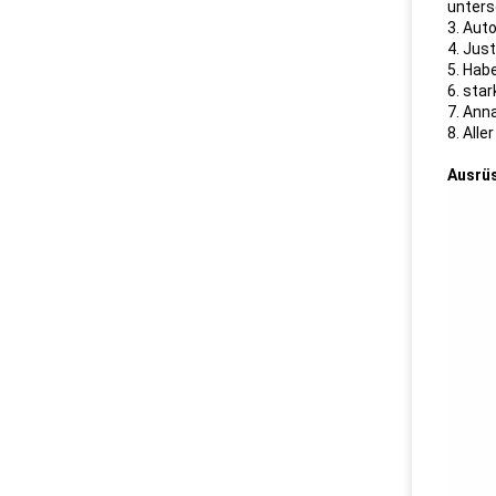
unters
3. Aut
4. Jus
5. Hab
6. sta
7. Ann
8. All
Ausrü