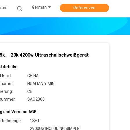
German
hten
Referenzen
5k、 20k 4200w Ultraschallschweißgerät
tdetails:
ftsort:
CHINA
nname:
HUALIAN YIMIN
zierung:
CE
lnummer:
SAO2000
g und Versand AGB:
stellmenge:
1SET
2900US INCLUDING SIMPLE