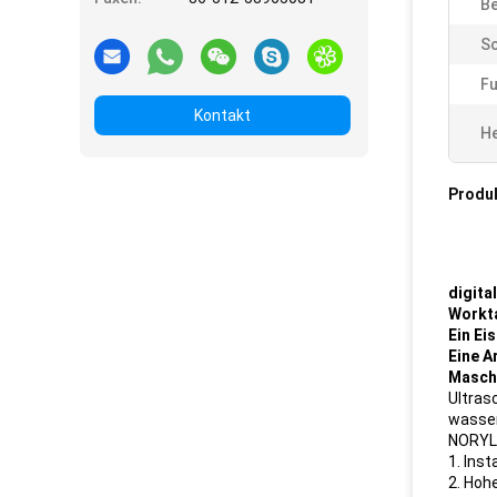
Be
Sc
Fu
Kontakt
He
Produ
digita
Workta
Ein Ei
Eine A
Masch
Ultras
wasser
NORYL,
1. Ins
2. Hoh