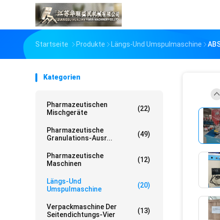
Startseite
Produkte
Längs-Und Umspulmaschine
ABS
Kategorien
Pharmazeutischen
(22)
Mischgeräte
Pharmazeutische
(49)
Granulations-Ausr...
Pharmazeutische
(12)
Maschinen
Längs-Und
(20)
Umspulmaschine
Verpackmaschine Der
(13)
Seitendichtungs-Vier