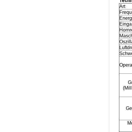
Techn
Art
Frequ
Energ
Eing
Hornr
Masch
Oszill
Luftd
Schwe
Opera
G
(Mil
Ge
M