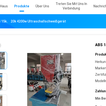
Treten Sie Mit Uns In
Haus
Produkte
Über Uns
Nachric
Verbindung
 15k、 20k 4200w Ultraschallschweißgerät
ABS 1
Produk
Herkun
Marke
Zertifi
Model
Zahlun
Min Be