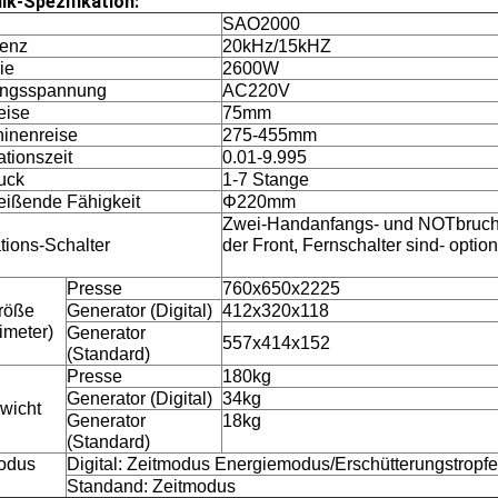
ik-Spezifikation:
SAO2000
enz
20kHz/15kHZ
ie
2600W
angsspannung
AC220V
eise
75mm
inenreise
275-455mm
ationszeit
0.01-9.995
ruck
1-7 Stange
ißende Fähigkeit
Φ220mm
Zwei-Handanfangs- und NOTbruch
tions-Schalter
der Front, Fernschalter sind- option
Presse
760x650x2225
röße
Generator (Digital)
412x320x118
limeter)
Generator
557x414x152
(Standard)
Presse
180kg
Generator (Digital)
34kg
wicht
Generator
18kg
(Standard)
odus
Digital: Zeitmodus Energiemodus/Erschütterungstropfe
Standand: Zeitmodus