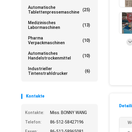
Automatische
(25)
Tablettenpressemaschine
Medizinisches
(13)
Labormaschinen
Pharma
(10)
Verpackmaschinen
Automatisches
(10)
Handelstrockenmittel
Industrieller
(6)
Tintenstrahldrucker
Kontakte
Detail
Kontakte:
Miss. BONNY WANG
Telefon:
86-512-58427196
Wo
Faxen:
86-512-58965081