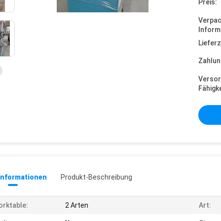
Preis:
Verpa
Inform
Lieferz
Zahlun
Versor
Fähigke
informationen
Produkt-Beschreibung
rktable:
2 Arten
Art: