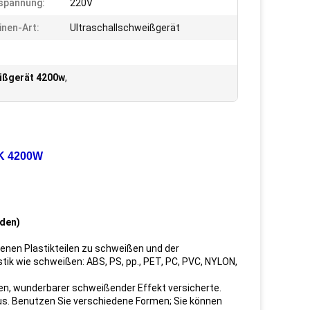
spannung:
220V
nen-Art:
Ultraschallschweißgerät
ißgerät 4200w
,
5K 4200W
nden)
enen Plastikteilen zu schweißen und der
stik wie schweißen: ABS, PS, pp., PET, PC, PVC, NYLON,
ißen, wunderbarer schweißender Effekt versicherte.
tatus. Benutzen Sie verschiedene Formen; Sie können