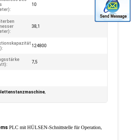
s
10
eter):
Sterben
messer
38,1
eter):
tionskapazität
124800
):
ngsstärke
7,5
tt):
lettenstanzmaschine
,
tems
PLC mit HÜLSEN-Schnittstelle für Operation,