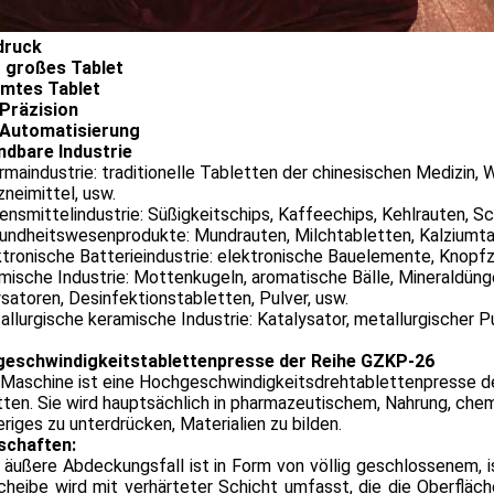
druck
 großes Tablet
mtes Tablet
Präzision
Automatisierung
dbare Industrie
rmaindustrie: traditionelle Tabletten der chinesischen Medizin,
zneimittel, usw.
ensmittelindustrie: Süßigkeitschips, Kaffeechips, Kehlrauten, 
undheitswesenprodukte: Mundrauten, Milchtabletten, Kalziumtab
ktronische Batterieindustrie: elektronische Bauelemente, Knopfz
emische Industrie: Mottenkugeln, aromatische Bälle, Mineraldü
satoren, Desinfektionstabletten, Pulver, usw.
allurgische keramische Industrie: Katalysator, metallurgischer Pu
eschwindigkeitstablettenpresse der Reihe GZKP-26
 Maschine ist eine Hochgeschwindigkeitsdrehtablettenpresse de
ten. Sie wird hauptsächlich in pharmazeutischem, Nahrung, che
riges zu unterdrücken, Materialien zu bilden.
schaften:
 äußere Abdeckungsfall ist in Form von völlig geschlossenem, is
heibe wird mit verhärteter Schicht umfasst, die die Oberfläch