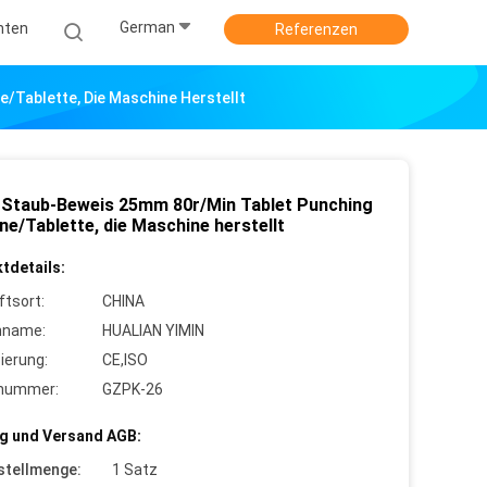
German
hten
Referenzen
/Tablette, Die Maschine Herstellt
n-Staub-Beweis 25mm 80r/Min Tablet Punching
ne/Tablette, die Maschine herstellt
tdetails:
ftsort:
CHINA
nname:
HUALIAN YIMIN
zierung:
CE,ISO
lnummer:
GZPK-26
g und Versand AGB:
stellmenge:
1 Satz