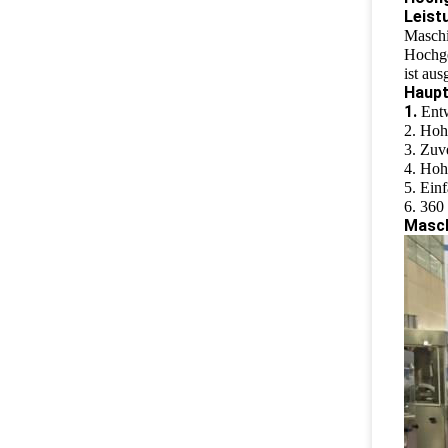
Leist
Maschi
Hochge
ist au
Haup
1.
Ent
2. Hohe
3. Zuv
4. Hoh
5. Ein
6. 360
Masch