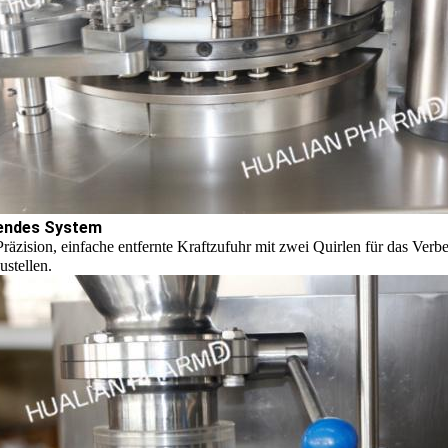
endes System
räzision, einfache entfernte Kraftzufuhr mit zwei Quirlen für das Verb
ustellen
.