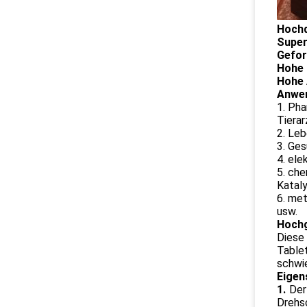
Hoch
Super
Gefor
Hohe 
Hohe 
Anwen
1. Pha
Tierar
2. Leb
3. Ges
4. ele
5. ch
Kataly
6. met
usw.
Hochg
Diese
Tablet
schwie
Eigen
1.
Der
Drehsc