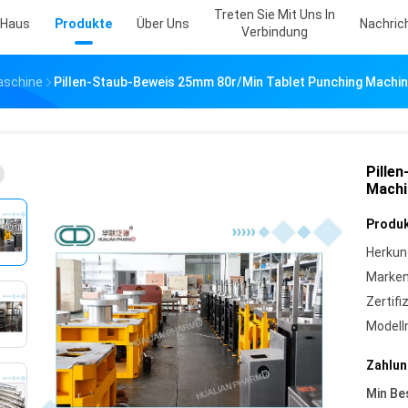
Treten Sie Mit Uns In
Haus
Produkte
Über Uns
Nachric
Verbindung
aschine
Pillen-Staub-Beweis 25mm 80r/Min Tablet Punching Machine
Pille
Machi
Produk
Herkun
Marke
Zertifi
Model
Zahlun
Min Be