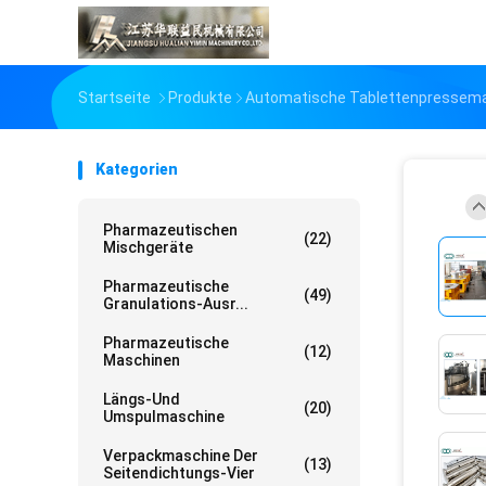
Startseite
Produkte
Automatische Tablettenpressem
Kategorien
Pharmazeutischen
(22)
Mischgeräte
Pharmazeutische
(49)
Granulations-Ausr...
Pharmazeutische
(12)
Maschinen
Längs-Und
(20)
Umspulmaschine
Verpackmaschine Der
(13)
Seitendichtungs-Vier