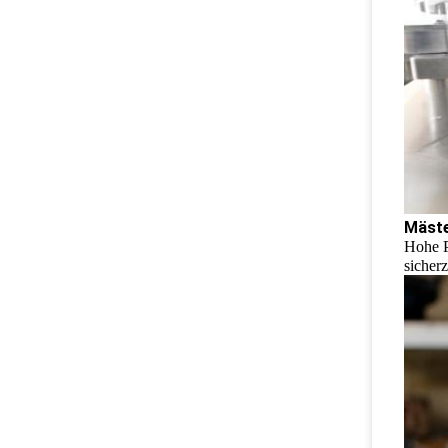
Mäst
Hohe P
sicherz