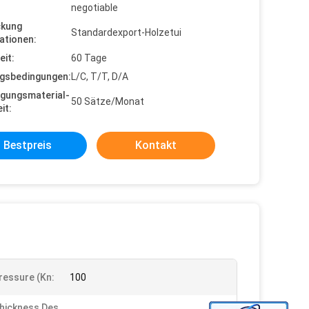
negotiable
ckung
Standardexport-Holzetui
ationen:
eit:
60 Tage
gsbedingungen:
L/C, T/T, D/A
gungsmaterial-
50 Sätze/Monat
it:
Bestpreis
Kontakt
ressure (kn:
100
hickness Des