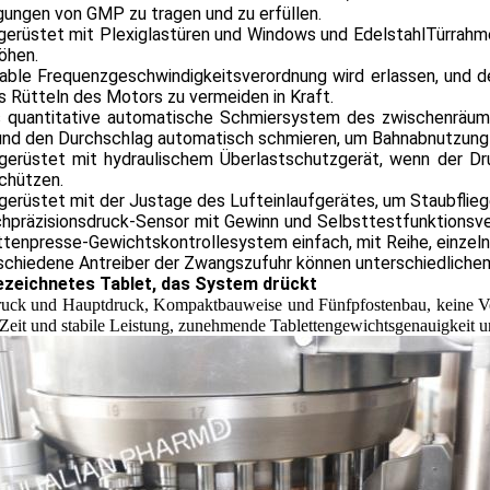
gungen von GMP zu tragen und zu erfüllen.
gerüstet mit Plexiglastüren und Windows und EdelstahlTürrahmen
öhen.
iable Frequenzgeschwindigkeitsverordnung wird erlassen, und d
 Rütteln des Motors zu vermeiden in Kraft.
s quantitative automatische Schmiersystem des zwischenräuml
und den Durchschlag automatisch schmieren, um Bahnabnutzung z
sgerüstet mit hydraulischem Überlastschutzgerät, wenn der D
chützen.
gerüstet mit der Justage des Lufteinlaufgerätes, um Staubflieg
hpräzisionsdruck-Sensor mit Gewinn und Selbsttestfunktionsver
ttenpresse-Gewichtskontrollesystem einfach, mit Reihe, einzel
rschiedene Antreiber der Zwangszufuhr können unterschiedliche
zeichnetes Tablet, das System drückt
uck und Hauptdruck, Kompaktbauweise und Fünfpfostenbau, keine Ver
Zeit und stabile Leistung, zunehmende Tablettengewichtsgenauigkeit un