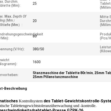
x. Durchm.
25
Tablet
blette (mm):
(Millim
x.
Max.
Depth Of
Mitte 
lling (mm）
20
Durch
lltiefe (mm）
:
(Millim
mdrehungsgeschwindigkeit
Produk
80
/min):
(pcs/h
Leistu
annung (v/hz):
380/50
(Kilowa
ewicht
1600
ilogramm):
Stanzmaschine der Tablette 80r/min
,
25mm Tab
rvorheben:
25mm Pillenstanzmaschine
kt-Beschreibung
matisches
des Tablet-Gewichtskontrolle-Sys
Kontrollsystem
tische Tablettengewichtstoleranzüberwachung und -kontrolle.
eschwindigkeitsdrehtablet-Presse GZPK-26