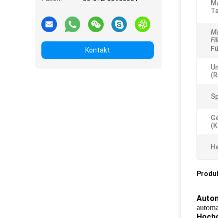
Ma
Ta
Ma
Fi
Fü
Kontakt
U
(r
Sp
G
(K
He
Produ
Auto
automa
Hochg