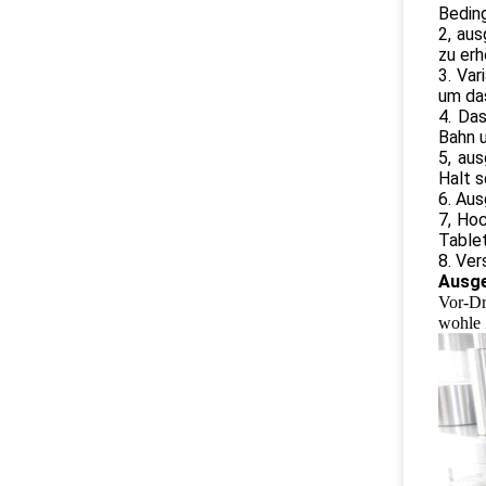
Bedin
2, aus
zu erh
3. Var
um das
4. Da
Bahn 
5, au
Halt s
6. Aus
7, Hoc
Table
8. Ve
Ausge
Vor-Dr
wohle 