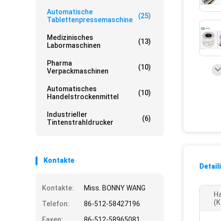
Automatische
(25)
Tablettenpressemaschine
Medizinisches
(13)
Labormaschinen
Pharma
(10)
Verpackmaschinen
Automatisches
(10)
Handelstrockenmittel
Industrieller
(6)
Tintenstrahldrucker
Kontakte
Detail
Kontakte:
Miss. BONNY WANG
H
(k
Telefon:
86-512-58427196
Faxen:
86-512-58965081