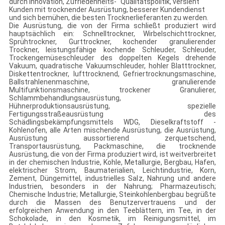
durch Innovation, Zufriedenheits-“ Qualitätspolitik, versieht
Kunden mit trocknender Ausrüstung, besserer Kundendienst
und sich bemühen, die besten Trocknerlieferanten zu werden.
Die Ausrüstung, die von der Firma schließt produziert wird
hauptsächlich ein: Schnelltrockner, Wirbelschichttrockner,
Sprühtrockner, Gurttrockner, kochender granulierender
Trockner, leistungsfähige kochende Schleuder, Schleuder,
Trockengemüseschleuder des doppelten Kegels drehende
Vakuum, quadratische Vakuumschleuder, hohler Blatttrockner,
Diskettentrockner, lufttrocknend, Gefriertrocknungsmaschine,
Ballstrahlenenmaschine, granulierende
Multifunktionsmaschine, trockener Granulierer,
Schlammbehandlungsausrüstung,
Hühnerproduktionsausrüstung, spezielle
Fertigungsstraßeausrüstung des
Schädlingsbekämpfungsmittels WDG, Dieselkraftstoff -
Kohlenofen, alle Arten mischende Ausrüstung, die Ausrüstung,
Ausrüstung aussortierend zerquetschend,
Transportausrüstung, Packmaschine, die trocknende
Ausrüstung, die von der Firma produziert wird, ist weitverbreitet
in der chemischen Industrie, Kohle, Metallurgie, Bergbau, Hafen,
elektrischer Strom, Baumaterialien, Leichtindustrie, Korn,
Zement, Düngemittel, industrielles Salz, Nahrung und andere
Industrien, besonders in der Nahrung; Pharmazeutisch;
Chemische Industrie; Metallurgie, Steinkohlenbergbau begrüßte
durch die Massen des Benutzervertrauens und der
erfolgreichen Anwendung in den Teeblättern, im Tee, in der
Schokolade, in den Kosmetik, im Reinigungsmittel, im