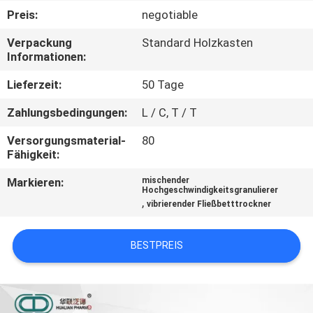
Preis:
negotiable
TRETEN
Verpackung
Standard Holzkasten
SIE
Informationen:
MIT
Lieferzeit:
50 Tage
UNS
Zahlungsbedingungen:
L / C, T / T
IN
Versorgungsmaterial-
80
VERBINDUNG
Fähigkeit:
Markieren:
mischender
NACHRICHTEN
Hochgeschwindigkeitsgranulierer
,
vibrierender Fließbetttrockner
FORDERN
BESTPREIS
SIE
EIN
ZITAT