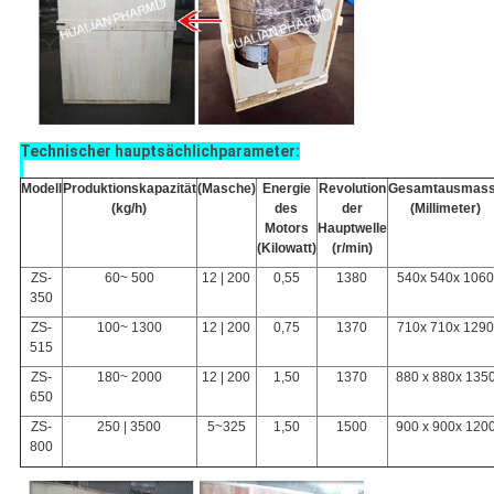
Technischer hauptsächlichparameter:
Modell
Produktionskapazität
(Masche)
Energie
Revolution
Gesamtausmas
(kg/h)
des
der
(Millimeter)
Motors
Hauptwelle
(Kilowatt)
(r/min)
ZS-
60~ 500
12 | 200
0,55
1380
540x 540x 106
350
ZS-
100~ 1300
12 | 200
0,75
1370
710x 710x 129
515
ZS-
180~ 2000
12 | 200
1,50
1370
880 x 880x 135
650
ZS-
250 | 3500
5~325
1,50
1500
900 x 900x 120
800