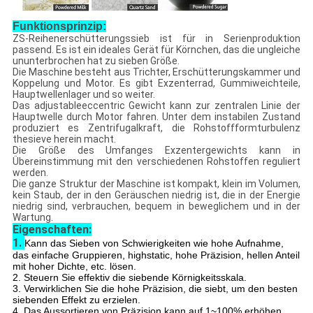
Funktionsprinzip:
ZS-Reihenerschütterungssieb ist für in Serienproduktion
passend. Es ist ein ideales Gerät für Körnchen, das die ungleiche
ununterbrochen hat zu sieben Größe.
Die Maschine besteht aus Trichter, Erschütterungskammer und
Koppelung und Motor. Es gibt Exzenterrad, Gummiweichteile,
Hauptwellenlager und so weiter.
Das adjustableeccentric Gewicht kann zur zentralen Linie der
Hauptwelle durch Motor fahren. Unter dem instabilen Zustand
produziert es Zentrifugalkraft, die Rohstoffformturbulenz
thesieve herein macht.
Die Größe des Umfanges Exzentergewichts kann in
Übereinstimmung mit den verschiedenen Rohstoffen reguliert
werden.
Die ganze Struktur der Maschine ist kompakt, klein im Volumen,
kein Staub, der in den Geräuschen niedrig ist, die in der Energie
niedrig sind, verbrauchen, bequem in beweglichem und in der
Wartung.
Eigenschaften:
1.
Kann das Sieben von Schwierigkeiten wie hohe Aufnahme,
das einfache Gruppieren, highstatic, hohe Präzision, hellen Anteil
mit hoher Dichte, etc. lösen.
2.
Steuern Sie effektiv die siebende Körnigkeitsskala.
3. Verwirklichen Sie die hohe Präzision, die siebt, um den besten
siebenden Effekt zu erzielen.
4.
Das Aussortieren von Präzision kann auf 1~100% erhöhen,