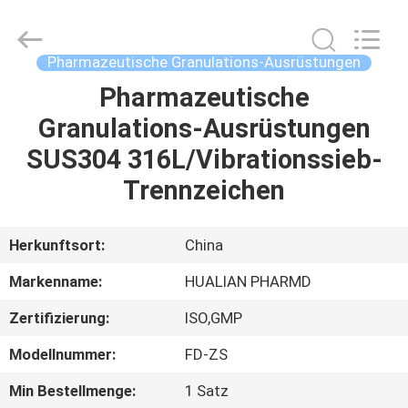
Hualian
Yiming
Machinery
Co.,Ltd..
All
Pharmazeutische Granulations-Ausrüstungen
Rights
Reserved.
Pharmazeutische
HAUS
Granulations-Ausrüstungen
PRODUKTE
SUS304 316L/Vibrationssieb-
Trennzeichen
ÜBER
UNS
Herkunftsort:
China
Markenname:
HUALIAN PHARMD
FABRIK-
Zertifizierung:
ISO,GMP
AUSFLUG
Modellnummer:
FD-ZS
QUALITÄTSKONTROLLE
Min Bestellmenge:
1 Satz